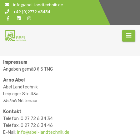
Zum
info@abel-landtechnik.de
Inhalt
+49 (0)2772 63434
springen
Impressum
Angaben gemäß § 5 TMG
Arno Abel
Abel Landtechnik
Leipziger Str. 43a
35756 Mittenaar
Kontakt
Telefon: 0 27 72 6 34 34
Telefax: 0 27 72 6 34 46
E-Mail:
info@abel-landtechnik.de