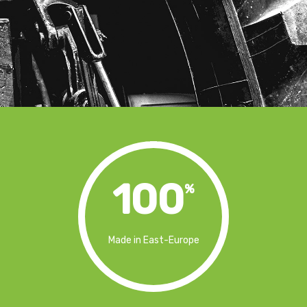
100
%
Made in East-Europe