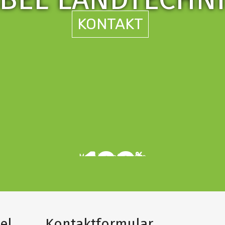
KONTAKT
100
%
Made in East-Europe
el
Kontaktformular