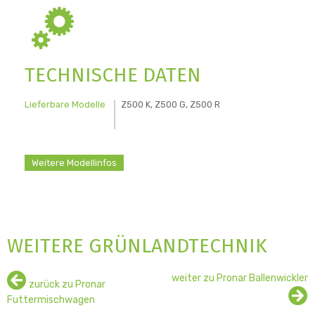
TECHNISCHE DATEN
Lieferbare Modelle
Z500 K, Z500 G, Z500 R
Weitere Modellinfos
WEITERE GRÜNLANDTECHNIK
mehr
weiter zu Pronar Ballenwickler
zurück zu Pronar
Details
Futtermischwagen