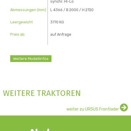
synchr. Hi-Lo
Abmessungen (mm)
L 4366 / B 2000 / H
2720
Leergewicht
3770 KG
Preis ab
auf Anfrage
Weitere Modellinfos
WEITERE TRAKTOREN
mehr
weiter zu URSUS Frontlader
Details